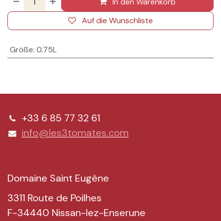
In den Warenkorb
Auf die Wunschliste
Größe
:
0.75L
+33 6 85 77 32 61
info@les3tomates.com
Domaine Saint Eugène
3311
Route de Poilhes
F-34440 Nissan-lez-Enserune